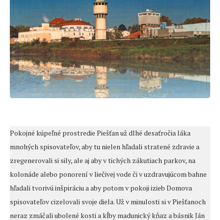
Pokojné kúpeľné prostredie Piešťan už dlhé desaťročia láka
mnohých spisovateľov, aby tu nielen hľadali stratené zdravie a
zregenerovali si sily, ale aj aby v tichých zákutiach parkov, na
kolonáde alebo ponorení v liečivej vode či v uzdravujúcom bahne
hľadali tvorivú inšpiráciu a aby potom v pokoji izieb Domova
spisovateľov cizelovali svoje diela. Už v minulosti si v Piešťanoch
neraz zmáčali ubolené kosti a kĺby madunický kňaz a básnik Ján