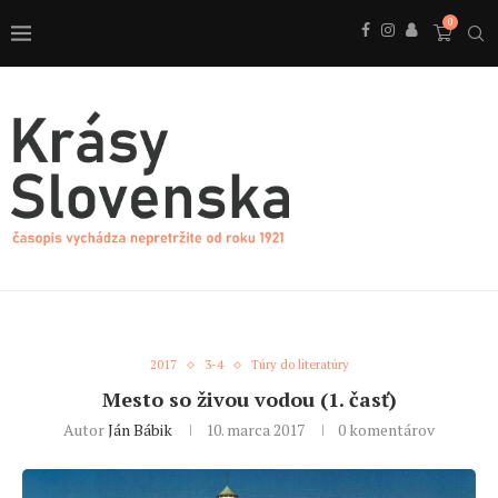
0
2017
3-4
Túry do literatúry
Mesto so živou vodou (1. časť)
Autor
Ján Bábik
10. marca 2017
0 komentárov