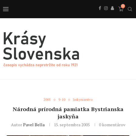
0
2005
9-10
Jaskyniarstvo
Národná prírodná pamiatka Bystrianska
jaskyňa
Autor
Pavel Bella
15. septembra 2005
0 komentárov