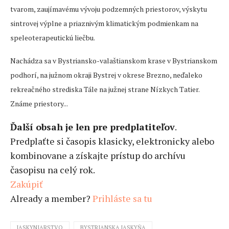
tvarom, zaujímavému vývoju podzemných priestorov, výskytu
sintrovej výplne a priaznivým klimatickým podmienkam na
speleoterapeutickú liečbu.
Nachádza sa v Bystriansko-valaštianskom krase v Bystrianskom
podhorí, na južnom okraji Bystrej v okrese Brezno, neďaleko
rekreačného strediska Tále na južnej strane Nízkych Tatier.
Známe priestory...
Ďalší obsah je len pre predplatiteľov
.
Predplaťte si časopis klasicky, elektronicky alebo
kombinovane a získajte prístup do archívu
časopisu na celý rok.
Zakúpiť
Already a member?
Prihláste sa tu
JASKYNIARSTVO
BYSTRIANSKA JASKYŇA