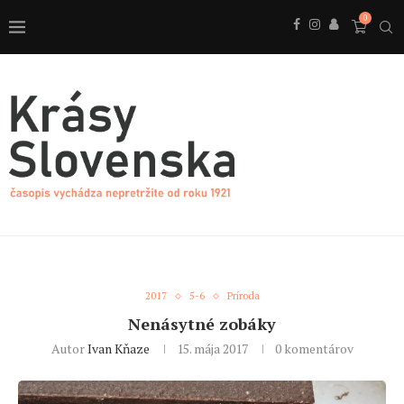
0
2017
5-6
Príroda
Nenásytné zobáky
Autor
Ivan Kňaze
15. mája 2017
0 komentárov