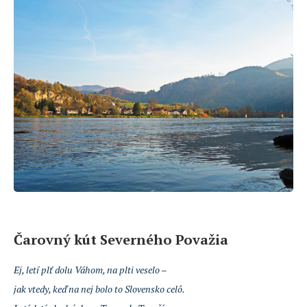
Čarovný kút Severného Považia
Ej, letí plť dolu Váhom, na plti veselo –
jak vtedy, keď na nej bolo to Slovensko celô.