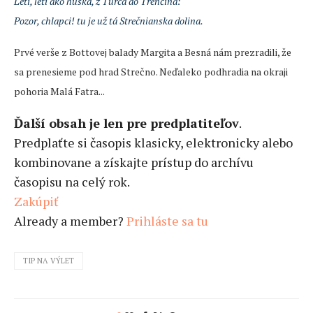
Letí, letí ako húska, z Turca do Trenčína:
Pozor, chlapci! tu je už tá Strečnianska dolina.
Prvé verše z Bottovej balady Margita a Besná nám prezradili, že
sa prenesieme pod hrad Strečno. Neďaleko podhradia na okraji
pohoria Malá Fatra...
Ďalší obsah je len pre predplatiteľov
.
Predplaťte si časopis klasicky, elektronicky alebo
kombinovane a získajte prístup do archívu
časopisu na celý rok.
Zakúpiť
Already a member?
Prihláste sa tu
TIP NA VÝLET