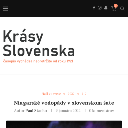
0
Naši vo svete
2022
1-2
Niagarské vodopády v slovenskom šate
Autor
Paul Stacho
9. januára 2022
0 komentárov