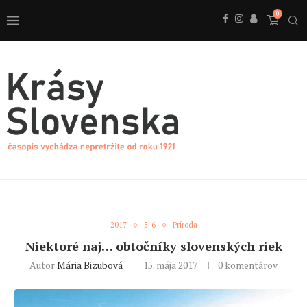
0
2017
5-6
Príroda
Niektoré naj… obtočníky slovenských riek
Autor
Mária Bizubová
15. mája 2017
0 komentárov