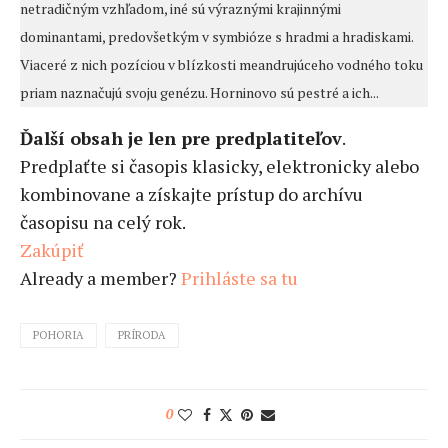
netradičným vzhľadom, iné sú výraznými krajinnými
dominantami, predovšetkým v symbióze s hradmi a hradiskami.
Viaceré z nich pozíciou v blízkosti meandrujúceho vodného toku
priam naznačujú svoju genézu. Horninovo sú pestré a ich...
Ďalší obsah je len pre predplatiteľov
.
Predplaťte si časopis klasicky, elektronicky alebo
kombinovane a získajte prístup do archívu
časopisu na celý rok.
Zakúpiť
Already a member?
Prihláste sa tu
POHORIA
PRÍRODA
0