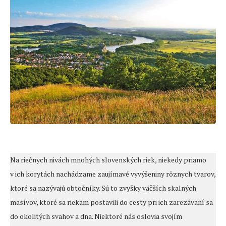
Na riečnych nivách mnohých slovenských riek, niekedy priamo
v ich korytách nachádzame zaujímavé vyvýšeniny rôznych tvarov,
ktoré sa nazývajú obtočníky. Sú to zvyšky väčších skalných
masívov, ktoré sa riekam postavili do cesty pri ich zarezávaní sa
do okolitých svahov a dna. Niektoré nás oslovia svojím