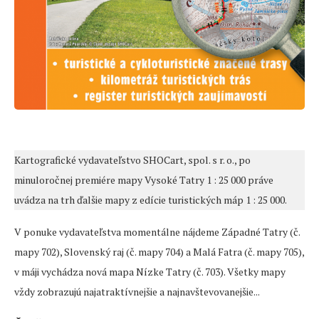
Kartografické vydavateľstvo SHOCart, spol. s r. o., po
minuloročnej premiére mapy Vysoké Tatry 1 : 25 000 práve
uvádza na trh ďalšie mapy z edície turistických máp 1 : 25 000.
V ponuke vydavateľstva momentálne nájdeme Západné Tatry (č.
mapy 702), Slovenský raj (č. mapy 704) a Malá Fatra (č. mapy 705),
v máji vychádza nová mapa Nízke Tatry (č. 703). Všetky mapy
vždy zobrazujú najatraktívnejšie a najnavštevovanejšie...