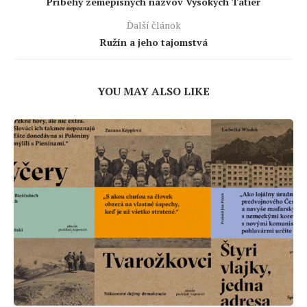
Príbehy zemepisných názvov Vysokých Tatier
Ďalší článok
Ružín a jeho tajomstvá
YOU MAY ALSO LIKE