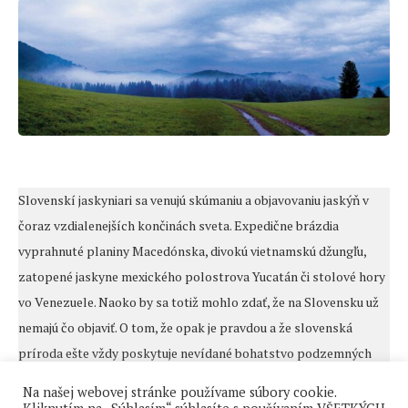
Slovenskí jaskyniari sa venujú skúmaniu a objavovaniu jaskýň v
čoraz vzdialenejších končinách sveta. Expedične brázdia
vyprahnuté planiny Macedónska, divokú vietnamskú džungľu,
zatopené jaskyne mexického polostrova Yucatán či stolové hory
vo Venezuele. Naoko by sa totiž mohlo zdať, že na Slovensku už
nemajú čo objaviť. O tom, že opak je pravdou a že slovenská
príroda ešte vždy poskytuje nevídané bohatstvo podzemných
krás, presviedča aj najnovší objav na Muránskej planine.
Na našej webovej stránke používame súbory cookie.