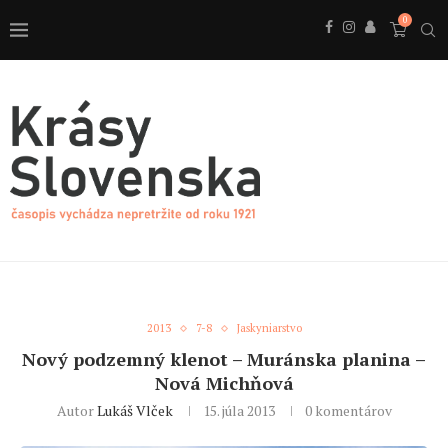
0
2013
7-8
Jaskyniarstvo
Nový podzemný klenot – Muránska planina –
Nová Michňová
Autor
Lukáš Vlček
15. júla 2013
0 komentárov