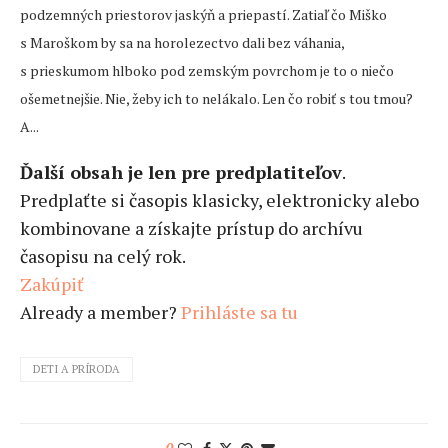
podzemných priestorov jaskýň a priepastí. Zatiaľ čo Miško
s Maroškom by sa na horolezectvo dali bez váhania,
s prieskumom hlboko pod zemským povrchom je to o niečo
ošemetnejšie. Nie, žeby ich to nelákalo. Len čo robiť s tou tmou?
A...
Ďalší obsah je len pre predplatiteľov
.
Predplaťte si časopis klasicky, elektronicky alebo
kombinovane a získajte prístup do archívu
časopisu na celý rok.
Zakúpiť
Already a member?
Prihláste sa tu
DETI A PRÍRODA
0