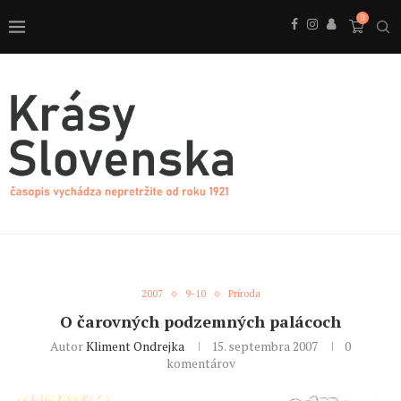
0
2007
9-10
Príroda
O čarovných podzemných palácoch
Autor
Kliment Ondrejka
15. septembra 2007
0
komentárov