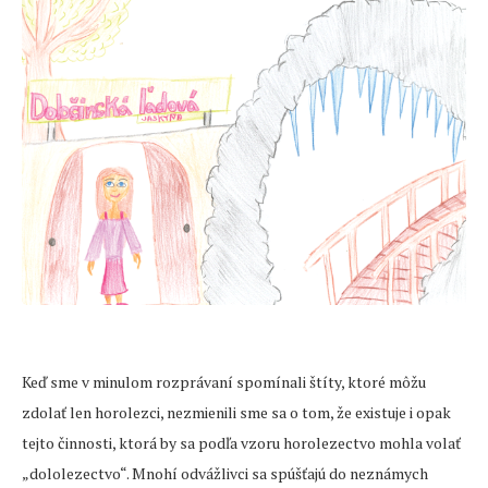
Keď sme v minulom rozprávaní spomínali štíty, ktoré môžu
zdolať len horolezci, nezmienili sme sa o tom, že existuje i opak
tejto činnosti, ktorá by sa podľa vzoru horolezectvo mohla volať
„dololezectvo“. Mnohí odvážlivci sa spúšťajú do neznámych