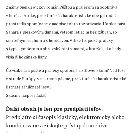
Známy Sienkiewiczov román Púšťou a pralesom sa odohráva
v horúcej Afrike, pre ktorú sú charakteristické obe prírodné
prostredia spomínané v nadpise tohto rozprávania. Horúca púšť
Sahara s pieskovými dunami, vetrom letiacim bez zábran, so
smrteľným suchom a s horúčavou. Vlhké tropické pralesy
s typickým šerom a obrovskými stromami, z ktorých ako hady
visia dlhokánske liany.
Čo však majú púšte a pralesy spoločné so Slovenskom? Veď leží
v strede Európy, v miernom pásme, pre ktoré sú charakteristické
listnaté a ihličnaté lesy…
Skúsme najprv hľadať...
Ďalší obsah je len pre predplatiteľov
.
Predplaťte si časopis klasicky, elektronicky alebo
kombinovane a získajte prístup do archívu