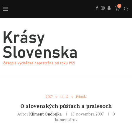
0
2007
11-12
Príroda
O slovenských púšťach a pralesoch
Autor
Kliment Ondrejka
15. novembra 2007
0
komentárov