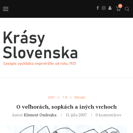
0
2007
7-8
Príroda
O veľhorách, sopkách a iných vrchoch
Autor
Kliment Ondrejka
15. júla 2007
0 komentárov