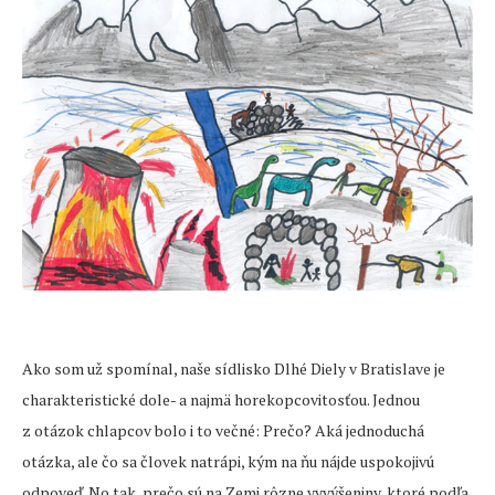
Ako som už spomínal, naše sídlisko Dlhé Diely v Bratislave je
charakteristické dole- a najmä horekopcovitosťou. Jednou
z otázok chlapcov bolo i to večné: Prečo? Aká jednoduchá
otázka, ale čo sa človek natrápi, kým na ňu nájde uspokojivú
odpoveď. No tak, prečo sú na Zemi rôzne vyvýšeniny, ktoré podľa