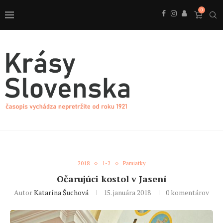
0
2018
1-2
Pamiatky
Očarujúci kostol v Jasení
Autor
Katarína Šuchová
15. januára 2018
0 komentárov