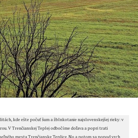
itách, kde ešte počuť šum a žblnkotanie najslovenskejšej rieky: v
ou. V Trenčianskej Teplej odbočíme doľava a popri trati
peľného mesta Trenčianske Teplice. No a potom sa popod vrch