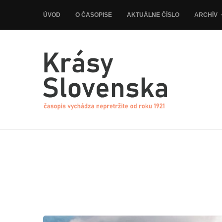
ÚVOD
O ČASOPISE
AKTUÁLNE ČÍSLO
ARCHÍV