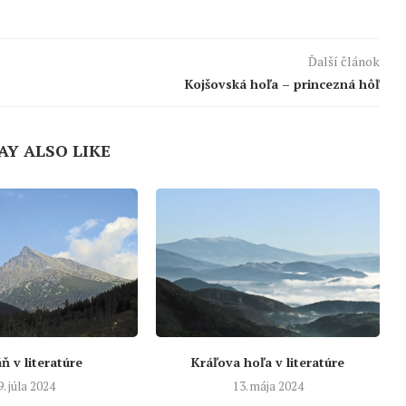
Ďalší článok
Kojšovská hoľa – princezná hôľ
AY ALSO LIKE
ň v literatúre
Kráľova hoľa v literatúre
9. júla 2024
13. mája 2024