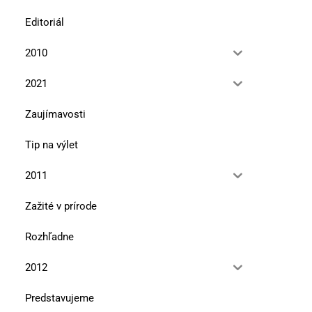
Editoriál
2010
2021
Zaujímavosti
Tip na výlet
2011
Zažité v prírode
Rozhľadne
2012
Ďumbier v literatúre
Bratislavská bohéma 
11. marca 2024
5. novembra 2021
Predstavujeme