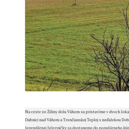
Na ceste zo Žiliny dolu Váhom sa pristavíme v dvoch lokal
Dubnici nad Váhom a Trenčianskej Teplej s neďalekou Dobr
legendárnej železničky sa dostaneme do populárneho kú