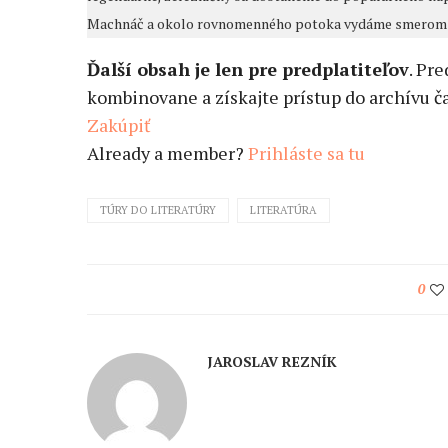
Machnáč a okolo rovnomenného potoka vydáme smerom na
Ďalší obsah je len pre predplatiteľov
. Pr
kombinovane a získajte prístup do archívu ča
Zakúpiť
Already a member?
Prihláste sa tu
TÚRY DO LITERATÚRY
LITERATÚRA
0
JAROSLAV REZNÍK