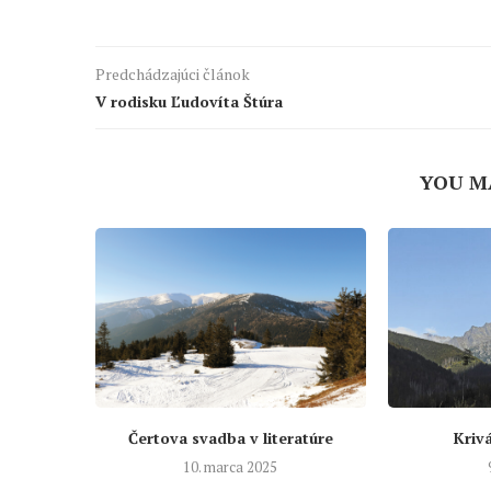
Predchádzajúci článok
V rodisku Ľudovíta Štúra
YOU M
Čertova svadba v literatúre
Krivá
10. marca 2025