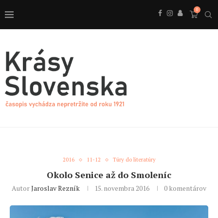
0
2016
11-12
Túry do literatúry
Okolo Senice až do Smoleníc
Autor
Jaroslav Rezník
15. novembra 2016
0 komentárov