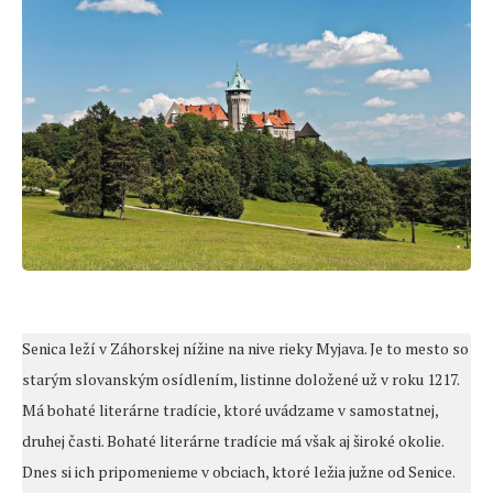
Senica leží v Záhorskej nížine na nive rieky Myjava. Je to mesto so
starým slovanským osídlením, listinne doložené už v roku 1217.
Má bohaté literárne tradície, ktoré uvádzame v samostatnej,
druhej časti. Bohaté literárne tradície má však aj široké okolie.
Dnes si ich pripomenieme v obciach, ktoré ležia južne od Senice.