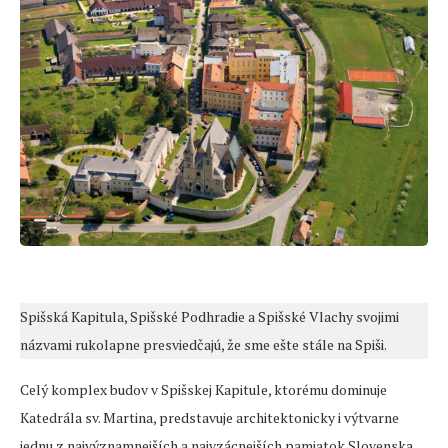
Spišská Kapitula, Spišské Podhradie a Spišské Vlachy svojimi
názvami rukolapne presviedčajú, že sme ešte stále na Spiši.
Celý komplex budov v Spišskej Kapitule, ktorému dominuje
Katedrála sv. Martina, predstavuje architektonicky i výtvarne
jednu z najvýznamnejších a najvzácnejších pamiatok Slovenska,