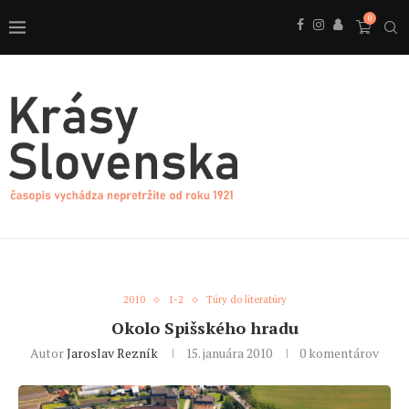
0
2010
1-2
Túry do literatúry
Okolo Spišského hradu
Autor
Jaroslav Rezník
15. januára 2010
0 komentárov