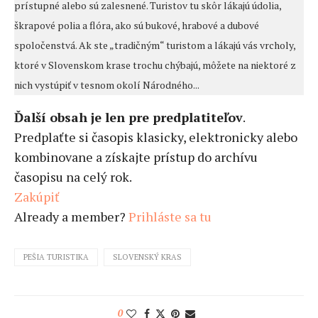
prístupné alebo sú zalesnené. Turistov tu skôr lákajú údolia,
škrapové polia a flóra, ako sú bukové, hrabové a dubové
spoločenstvá. Ak ste „tradičným“ turistom a lákajú vás vrcholy,
ktoré v Slovenskom krase trochu chýbajú, môžete na niektoré z
nich vystúpiť v tesnom okolí Národného...
Ďalší obsah je len pre predplatiteľov
.
Predplaťte si časopis klasicky, elektronicky alebo
kombinovane a získajte prístup do archívu
časopisu na celý rok.
Zakúpiť
Already a member?
Prihláste sa tu
PEŠIA TURISTIKA
SLOVENSKÝ KRAS
0