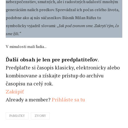
nebezpečenstiev, smutných, ale i radostných udalostí mnohým
generáciám našich predkov. Sprevádzal ich počas celého života,
podobne ako aj nás súčasníkov. Básnik Milan Rúfus to
symbolicky vyjadril slovami: „
Jak pod zvonom sme. Zakrytí tým, čo
sme žili.“
V minulosti mali ľudia...
Ďalší obsah je len pre predplatiteľov
.
Predplaťte si časopis klasicky, elektronicky alebo
kombinovane a získajte prístup do archívu
časopisu na celý rok.
Zakúpiť
Already a member?
Prihláste sa tu
PAMIATKY
ZVONY