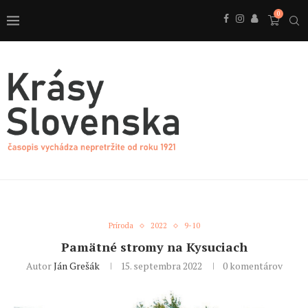
0
Príroda
2022
9-10
Pamätné stromy na Kysuciach
Autor
Ján Grešák
15. septembra 2022
0 komentárov