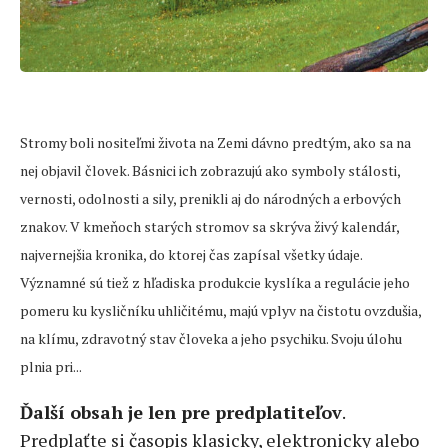
Stromy boli nositeľmi života na Zemi dávno predtým, ako sa na
nej objavil človek. Básnici ich zobrazujú ako symboly stálosti,
vernosti, odolnosti a sily, prenikli aj do národných a erbových
znakov. V kmeňoch starých stromov sa skrýva živý kalendár,
najvernejšia kronika, do ktorej čas zapísal všetky údaje.
Významné sú tiež z hľadiska produkcie kyslíka a regulácie jeho
pomeru ku kysličníku uhličitému, majú vplyv na čistotu ovzdušia,
na klímu, zdravotný stav človeka a jeho psychiku. Svoju úlohu
plnia pri...
Ďalší obsah je len pre predplatiteľov
.
Predplaťte si časopis klasicky, elektronicky alebo