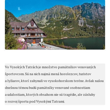
Vo Vysokých Tatrách je množstvo pamätníkov venovaných
športovcom. Sú na nich najmä mená horolezcov, turistov
a lyžiarov, ktorí zahynuli vo vysokohorskom teréne. Avšak našou
dnešnou témou budú pamätníky venované osobnostiam
a udalostiam, ktorých obsahom nie sú tragédie, ale zásluhy
o rozvoj športu pod Vysokými Tatrami.