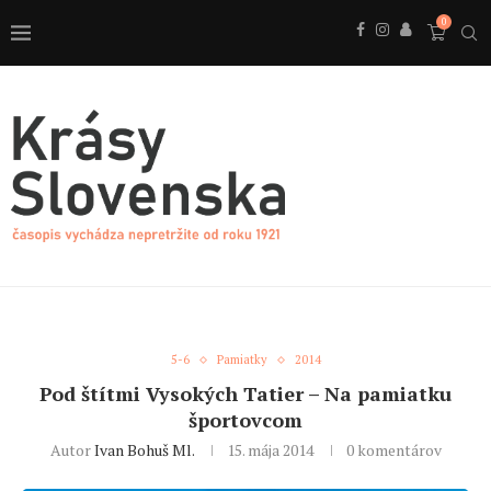
0
5-6
Pamiatky
2014
Pod štítmi Vysokých Tatier – Na pamiatku
športovcom
Autor
Ivan Bohuš Ml.
15. mája 2014
0 komentárov