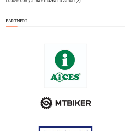
Ľudové domy a malé múzeá na Záhorí (2)
PARTNERI