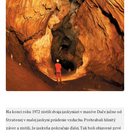
Na konci roku 1972 zistili dvaja jaskyniari v masíve Duče južne od
Stratenej v malej jaskyni prúdenie vzduchu. Prehrabali hlinitý
záver a zistili, že jaskyňa pokračuje ďalej. Tak boli objavené prvé