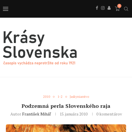
0
2010
1-2
Jaskyniarstvo
Podzemná perla Slovenského raja
Autor
František Miháľ
15. januára 2010
0 komentárov