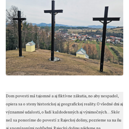
Dom povesti má tajomné a aj fiktívne zákutia, no aby nespadol,
opiera sa o steny historickej aj geografickej reality. O všedné dni aj
významné udalosti, o ľudí každodenných aj výnimočných… Skôr
než sa ponoríme do povestí z Rajeckej doliny, pozrieme sa na ňu
aj spomínanými pohľadmi. Rajeckú dolinu nájdeme na