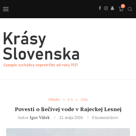
0
Príbehy
5-6
2026
Povesti o liečivej vode v Rajeckej Lesnej
Autor
Igor Válek
12. mája 2026
0 komentárov