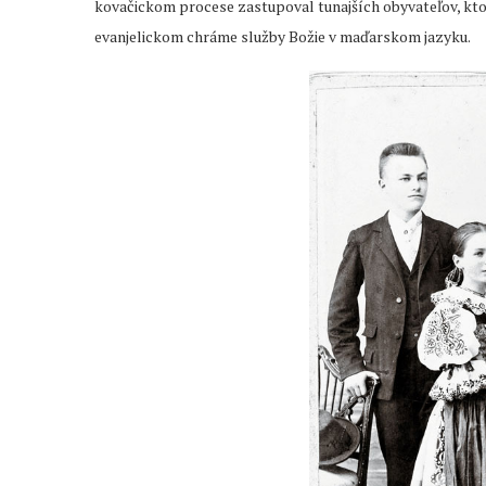
kovačickom procese zastupoval tunajších obyvateľov, ktorý
evanjelickom chráme služby Božie v maďarskom jazyku.