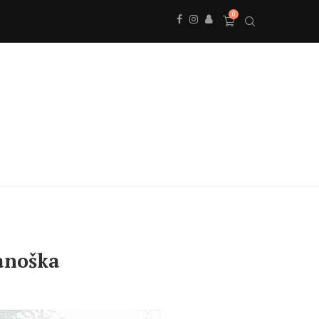
0
Janoška