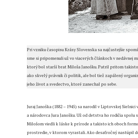
Pri vzniku časopisu Krásy Slovenska sa najčastejšie spomí
sme si pripomenuli už vo viacerých článkoch v nedávnej mi
ktorý bol starší brat Miloša Janošku. Patril pritom takist
ako skvelý právnik či politik, ale bol tiež zapálený organi
jeho život a svedectvo, ktoré zanechal po sebe.
Juraj Janoška (1882 – 1945) sa narodil v Liptovskej Sielnici
a národovca Jura Janošku. Už od detstva ho rodičia spolu
Milošom viedli k láske k prírode a takisto ich oboch fo
prostredie, v ktorom vyrastali. Ako desaťročný nastúpil d