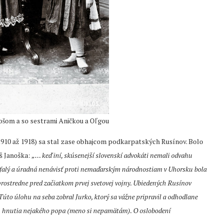
ošom a so sestrami Aničkou a Oľgou
1910 až 1918) sa stal zase obhajcom podkarpatských Rusínov. Bolo
š Janoška:
„… keď iní, skúsenejší slovenskí advokáti nemali odvahu
rúfalý a úradná nenávisť proti nemaďarským národnostiam v Uhorsku bola
rostredne pred začiatkom prvej svetovej vojny. Ubiedených Rusínov
 Túto úlohu na seba zobral Jurko, ktorý sa vážne pripravil a odhodlane
cu hnutia nejakého popa (meno si nepamätám). O oslobodení