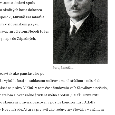
ž v tomto období spolu
do okolitých hôr a dokonca
 spolok „Mikulášska mladšia
iny v slovenskom jazyku,
znávacím výletom. Neboli to len
ry napr. do Západných,
Juraj Janoška
ve, avšak ako pansláva ho po
 vylúčili. Juraj so súhlasom rodičov zmenil štúdium a odišiel do
ať na právo. V Kluži v tom čase študovalo veľa Slovákov a nečudo,
ladateľom slovenského študentského spolku „Salaš”. Univerzitu
ko skončený právnik pracoval v pozícii koncipienta u Adolfa
 v Novom Sade. Aj tu sa prejavil ako roduverný Slovák a v známom