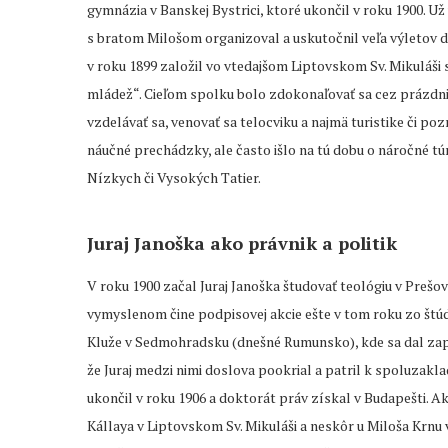
gymnázia v Banskej Bystrici, ktoré ukončil v roku 1900. U
s bratom Milošom organizoval a uskutočnil veľa výletov 
v roku 1899 založil vo vtedajšom Liptovskom Sv. Mikuláši
mládež“. Cieľom spolku bolo zdokonaľovať sa cez prázdn
vzdelávať sa, venovať sa telocviku a najmä turistike či po
náučné prechádzky, ale často išlo na tú dobu o náročné tú
Nízkych či Vysokých Tatier.
Juraj Janoška ako právnik a politik
V roku 1900 začal Juraj Janoška študovať teológiu v Prešo
vymyslenom čine podpisovej akcie ešte v tom roku zo štúdia
Kluže v Sedmohradsku (dnešné Rumunsko), kde sa dal zapís
že Juraj medzi nimi doslova pookrial a patril k spoluzak
ukončil v roku 1906 a doktorát práv získal v Budapešti. A
Kállaya v Liptovskom Sv. Mikuláši a neskôr u Miloša Krnu