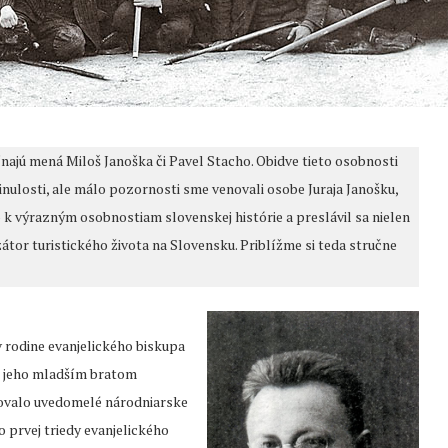
najú mená Miloš Janoška či Pavel Stacho. Obidve tieto osobnosti
nulosti, ale málo pozornosti sme venovali osobe Juraja Janošku,
o k výrazným osobnostiam slovenskej histórie a preslávil sa nielen
zátor turistického života na Slovensku. Priblížme si teda stručne
 v rodine evanjelického biskupa
 s jeho mladším bratom
rmovalo uvedomelé národniarske
o prvej triedy evanjelického