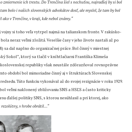
o zmiernenie ich trestu. Do Trenčína šiel s nechuťou, najradšej by si bol
tam bolo i našich slovenských advokátov dosť, ale myslel, že tam by bol
l ako v Trenčíne, v kraji, kde nebol známy.“
j vojny si toho veľa vytrpel najmä na talianskom fronte. V rakúsko-
ola neraz veľmi zložitá. Veselšie časy v jeho živote nastali až po
18) sa dal naplno do organizačnej práce. Bol činný v miestnej
ý Sokol”, ktorý sa tlačil v kníhtlačiarni Františka Klimeša
eskoslovenskej republiky však neustále zdôrazňoval rovnoprávne
mto období bol mimoriadne činný aj v štruktúrach Slovenskej
redsedu. Túto funkciu vykonával až do svojej rezignácie v roku 1929.
bol veľmi naklonený zbližovaniu SNS a HSĽS a často kriticky
u ďalšej politiky SNS, s ktorou nesúhlasil a pri ktorej, ako
 rezolútny, v hrobe obrátil…“