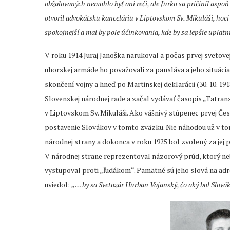
obžalovaných nemohlo byť ani reči, ale Jurko sa pričinil aspoň 
otvoril advokátsku kanceláriu v Liptovskom Sv. Mikuláši, hoci 
spokojnejší a mal by pole účinkovania, kde by sa lepšie uplatni
V roku 1914 Juraj Janoška narukoval a počas prvej svetove
uhorskej armáde ho považovali za pansláva a jeho situácia b
skončení vojny a hneď po Martinskej deklarácii (30. 10. 19
Slovenskej národnej rade a začal vydávať časopis „Tatransk
v Liptovskom Sv. Mikuláši. Ako vášnivý stúpenec prvej Č
postavenie Slovákov v tomto zväzku. Nie náhodou už v to
národnej strany a dokonca v roku 1925 bol zvolený za jej p
V národnej strane reprezentoval názorový prúd, ktorý ne
vystupoval proti „ľudákom“. Pamätné sú jeho slová na adres
uviedol:
„… by sa Svetozár Hurban Vajanský, čo aký bol Slovák