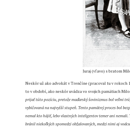
Juraj (vľavo) s bratom Mil
Neskôr už ako advokát v Trenčíne (pracoval tu v rokoch 
to v období, ako neskôr uvádza vo svojich pamätiach Milo
prijať túto pozíciu, pretože maďarský šovinizmus bol veľmi t
vybičovaná na najvyšší stupeň. Tento pamätný proces bol bezp
nemal kto hájiť, lebo vlastných inteligentov temer ani nemali.
bránil niekoľkých spomedzi obžalovaných, medzi nimi aj vod