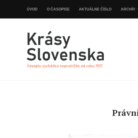
ÚVOD
O ČASOPISE
AKTUÁLNE ČÍSLO
ARCHÍV
Právni