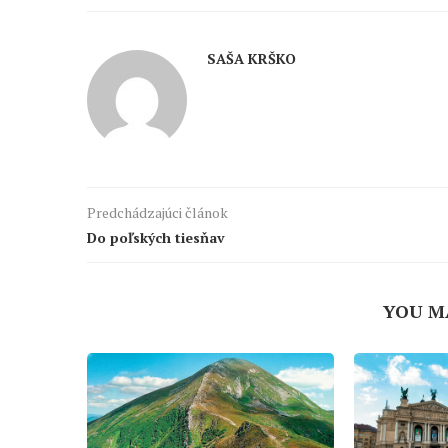
SAŠA KRŠKO
Predchádzajúci článok
Do poľských tiesňav
YOU M