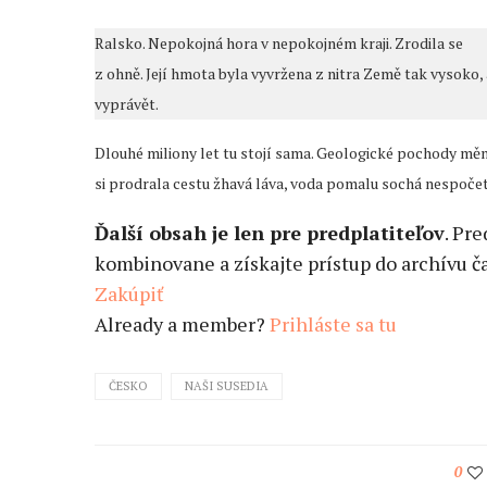
Ralsko. Nepokojná hora v nepokojném kraji. Zrodila se
z ohně. Její hmota byla vyvržena z nitra Země tak vysoko
vyprávět.
Dlouhé miliony let tu stojí sama. Geologické pochody mění
si prodrala cestu žhavá láva, voda pomalu sochá nespočet 
Ďalší obsah je len pre predplatiteľov
. Pr
kombinovane a získajte prístup do archívu ča
Zakúpiť
Already a member?
Prihláste sa tu
ČESKO
NAŠI SUSEDIA
0