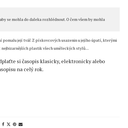
, aby se mohla do daleka rozhlédnout. O čem všem by mohla
 pomalu její tvář. Z pískovcových usazenin u jejího úpatí, kterými
nejbizarnějších plastik všech uměleckých stylů....
edplaťte si časopis klasicky, elektronicky alebo
sopisu na celý rok.