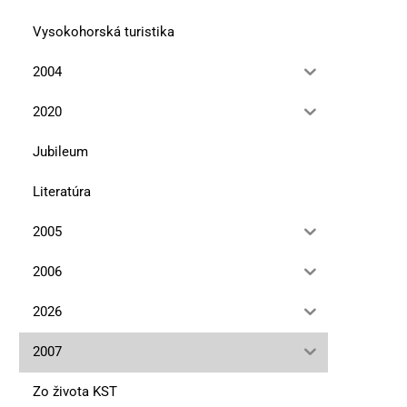
Vysokohorská turistika
2004
Prírodný park Třemšín
Do Rybovho kraja Českej v
omše
15. marca 2020
2020
15. novembra 2019
Jubileum
Literatúra
2005
2006
2026
2007
Zo života KST