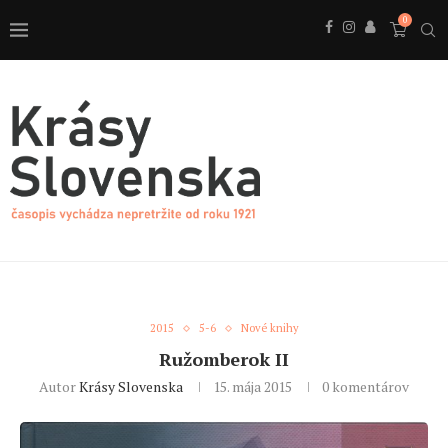
0
2015
5-6
Nové knihy
Ružomberok II
Autor
Krásy Slovenska
15. mája 2015
0 komentárov