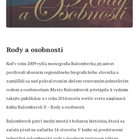
Rody a osobnosti
Keď v roku 2009 vyšla monografia Ružomberka, jej autori
pociťovali absenciu regionálneho biografického slovníka a
zamýšľali sa nad pokračovaním dielom venovaným jednotlivým
rodom a osobnostiam. Mesto Ružomberok pristúpilo k vydaniu
takejto publikácie a v roku 2014 uzrela svetlo sveta zaujímavá
kniha Ružomberok II – Rody a osobnosti.
Ružomberok patrí medzi mestá s bohatou históriou, ktorá sa
začala písať na začiatku 14. storočia. V knihe sú predstavené
jednotlivé ružomberské rody v úvodnom textovom súhrne....