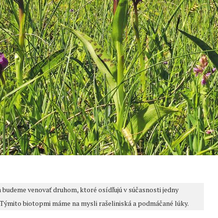
 budeme venovať druhom, ktoré osídľujú v súčasnosti jedny
. Týmito biotopmi máme na mysli rašeliniská a podmáčané lúky.