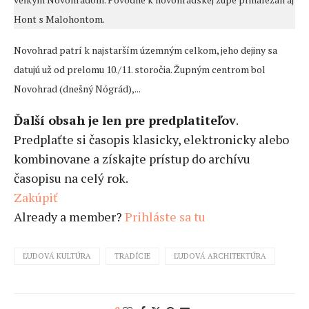
Hont s Malohontom.
Novohrad patrí k najstarším územným celkom, jeho dejiny sa
datujú už od prelomu 10./11. storočia. Župným centrom bol
Novohrad (dnešný Nógrád),...
Ďalší obsah je len pre predplatiteľov
.
Predplaťte si časopis klasicky, elektronicky alebo
kombinovane a získajte prístup do archívu
časopisu na celý rok.
Zakúpiť
Already a member?
Prihláste sa tu
ĽUDOVÁ KULTÚRA
TRADÍCIE
ĽUDOVÁ ARCHITEKTÚRA