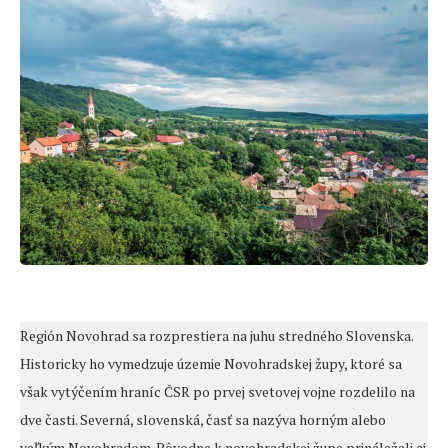
Región Novohrad sa rozprestiera na juhu stredného Slovenska.
Historicky ho vymedzuje územie Novohradskej župy, ktoré sa
však vytýčením hraníc ČSR po prvej svetovej vojne rozdelilo na
dve časti. Severná, slovenská, časť sa nazýva horným alebo
veľkým Novohradom. Pôvodne k novohradskej župe prináležali aj