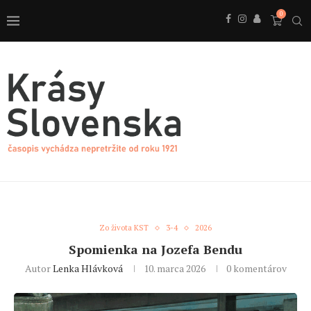
0
Zo života KST
3-4
2026
Spomienka na Jozefa Bendu
Autor
Lenka Hlávková
10. marca 2026
0 komentárov