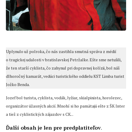
Uplynulo už polroka, čo nás zastihla smutná správa z médií
o tragickej udalosti v bratislavskej Petržalke. Ešte sme netušili,
že ten starší cyklista, čo zahynul pri dopravnej kolízii, bol náš
dlhoročný kamarát, vedúci turistického oddielu KST Limba turist
Jožko Benda.
Jozef bol turista, cyklista, vodák, lyžiar, skialpinista, horolezec,
organizátor úžasných akcií. Mnohí si ho pamätajú ešte z ŠK Inter
a tiež z cyklistických zájazdov s CK...
Ďalší obsah je len pre predplatiteľov
.