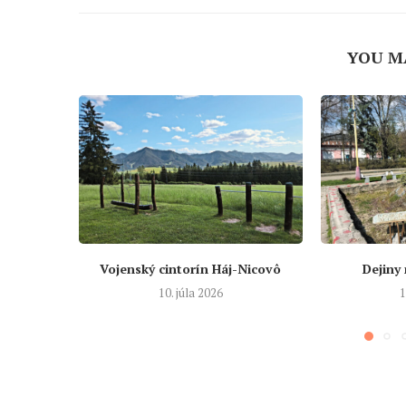
YOU M
Vojenský cintorín Háj-Nicovô
Dejiny
10. júla 2026
1