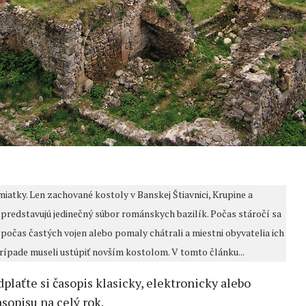
iatky. Len zachované kostoly v Banskej Štiavnici, Krupine a
redstavujú jedinečný súbor románskych bazilík. Počas stáročí sa
e počas častých vojen alebo pomaly chátrali a miestni obyvatelia ich
prípade museli ustúpiť novším kostolom. V tomto článku...
edplaťte si časopis klasicky, elektronicky alebo
sopisu na celý rok.