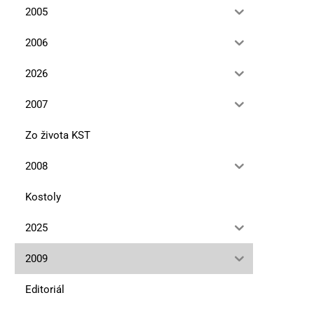
2005
2006
2026
2007
Zo života KST
2008
Kostoly
Premeny cisárovnej Sisi
Tajomný rytier Rola
10. marca 2026
10. novembra 2025
2025
2009
Editoriál