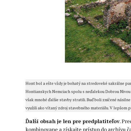
Hont bol a ešte vždy je bohatý na stredoveké sakrálne pam
Hontianskych Nemciach spolu s neďalekou Dobrou Nivou p
však mnohé ďalšie stavby stratili. Buď boli zničené násiln
využili ako vítaný zdroj stavebného materiálu. V lepšom 
Ďalší obsah je len pre predplatiteľov
. Pr
kombinovane a získajte prístup do archívu ča