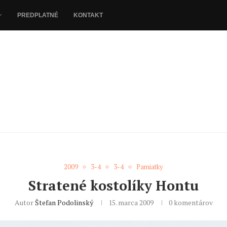
PREDPLATNÉ
KONTAKT
2009
3-4
3-4
Pamiatky
Stratené kostolíky Hontu
Autor
Štefan Podolinský
15. marca 2009
0 komentárov