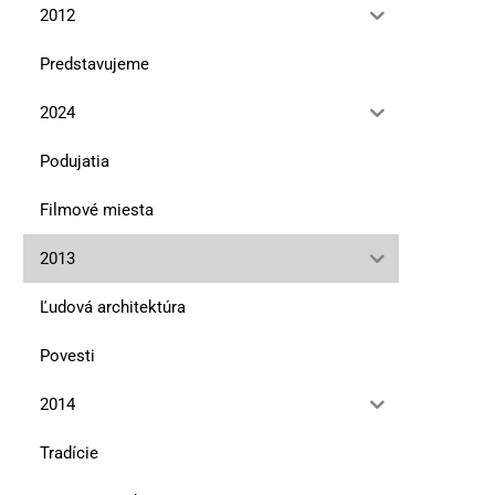
2012
Predstavujeme
Chvála hier a hračiek
Čo drôt spojil,čas neroz
2024
10. novembra 2025
10. septembra 2025
Podujatia
Filmové miesta
2013
Ľudová architektúra
Povesti
2014
Tradície