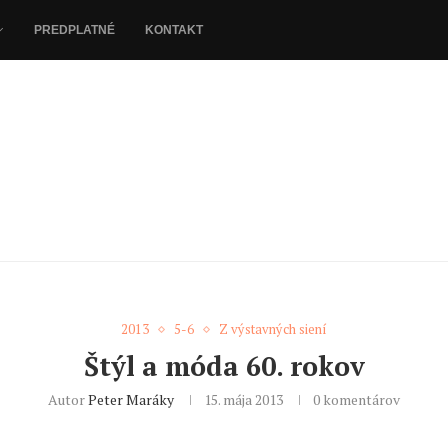
PREDPLATNÉ
KONTAKT
2013
5-6
Z výstavných siení
Štýl a móda 60. rokov
Autor
Peter Maráky
15. mája 2013
0 komentárov