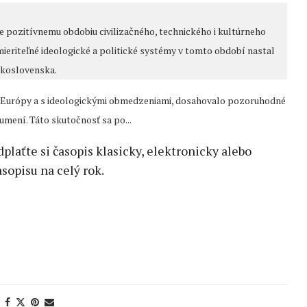
ne pozitívnemu obdobiu civilizačného, technického i kultúrneho
mieriteľné ideologické a politické systémy v tomto období nastal
skoslovenska.
asti Európy a s ideologickými obmedzeniami, dosahovalo pozoruhodné
 umení. Táto skutočnosť sa po...
edplaťte si časopis klasicky, elektronicky alebo
sopisu na celý rok.