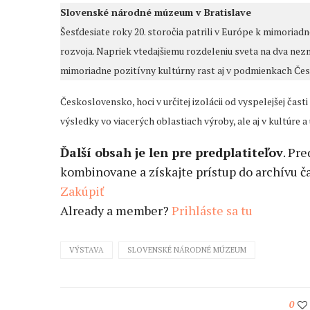
Slovenské národné múzeum v Bratislave
Šesťdesiate roky 20. storočia patrili v Európe k mimoriad
rozvoja. Napriek vtedajšiemu rozdeleniu sveta na dva nez
mimoriadne pozitívny kultúrny rast aj v podmienkach Če
Československo, hoci v určitej izolácii od vyspelejšej č
výsledky vo viacerých oblastiach výroby, ale aj v kultúre a
Ďalší obsah je len pre predplatiteľov
. Pr
kombinovane a získajte prístup do archívu ča
Zakúpiť
Already a member?
Prihláste sa tu
VÝSTAVA
SLOVENSKÉ NÁRODNÉ MÚZEUM
0