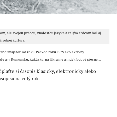
čom, ale svojou prácou, znalosťou jazyka a celým srdcom bol aj
árodnej kultúry.
 zbormajster, od roku 1923 do roku 1939 ako aktívny
e aj v Rumunsku, Rakúsku, na Ukrajine a inde) ľudové piesne....
edplaťte si časopis klasicky, elektronicky alebo
sopisu na celý rok.