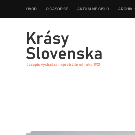
ÚVOD
O ČASOPISE
AKTUÁLNE ČÍSLO
ARCHÍV