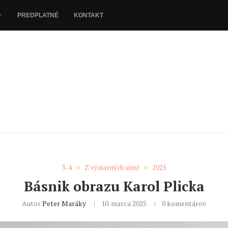
PREDPLATNÉ
KONTAKT
3-4
Z výstavných siení
2025
Básnik obrazu Karol Plicka
Autor
Peter Maráky
10. marca 2025
0 komentárov