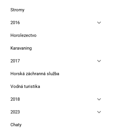
Stromy
2016
Horolezectvo
Editoriál
Marmolada je mojou osu
Karavaning
horou
10. novembra 2025
10. novembra 2025
2017
Horská záchranná služba
Vodná turistika
2018
2023
Chaty