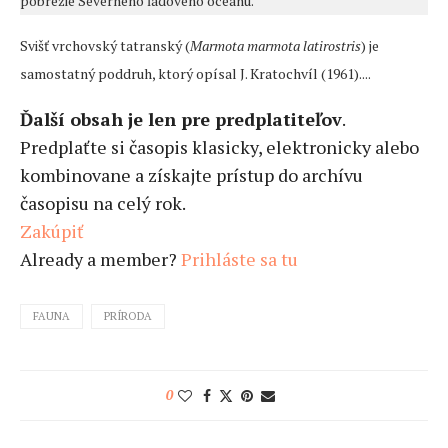
pobrežie Severného ľadového oceánu.
Svišť vrchovský tatranský (
Marmota marmota latirostris
) je
samostatný poddruh, ktorý opísal J. Kratochvíl (1961)....
Ďalší obsah je len pre predplatiteľov
.
Predplaťte si časopis klasicky, elektronicky alebo
kombinovane a získajte prístup do archívu
časopisu na celý rok.
Zakúpiť
Already a member?
Prihláste sa tu
FAUNA
PRÍRODA
0