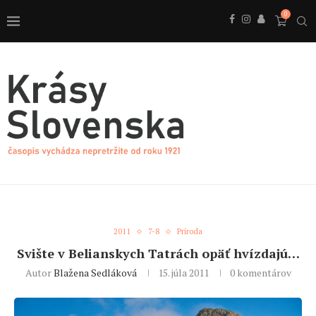
0
2011
7-8
Príroda
Svište v Belianskych Tatrách opäť hvízdajú…
Autor
Blažena Sedláková
15. júla 2011
0 komentárov