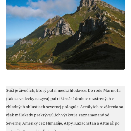
Svišť je živočích, ktorý patrí medzi hlodavce. Do rodu Marmota
(tak sa vedecky nazýva) patrí štrnásť druhov rozšírených v
chladných oblastiach severnej pologule. Areály ich rozšírenia sa
však málokedy prekrývajú, ich výskyt je zaznamenaný od
Severnej Ameriky cez Himaláje, Alpy, Kazachstan a Altaj až po