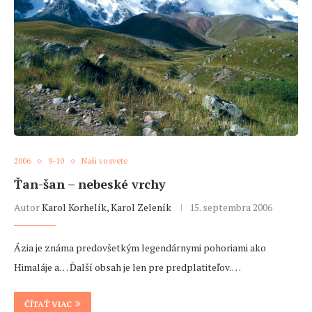
2006
9-10
Naši vo svete
Ťan-šan – nebeské vrchy
Autor
Karol Korhelík, Karol Zeleník
15. septembra 2006
Ázia je známa predovšetkým legendárnymi pohoriami ako
Himaláje a… Ďalší obsah je len pre predplatiteľov. …
ČÍTAŤ VIAC