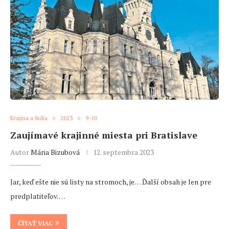
Krajina a ľudia
2023
9-10
Zaujímavé krajinné miesta pri Bratislave
Autor
Mária Bizubová
12. septembra 2023
Jar, keď ešte nie sú listy na stromoch, je… Ďalší obsah je len pre
predplatiteľov. …
ČÍTAŤ VIAC