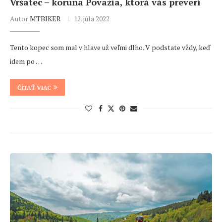
Vršatec – koruna Považia, ktorá vás preverí
Autor
MTBIKER
12. júla 2022
Tento kopec som mal v hlave už veľmi dlho. V podstate vždy, keď
idem po …
ČÍTAŤ VIAC