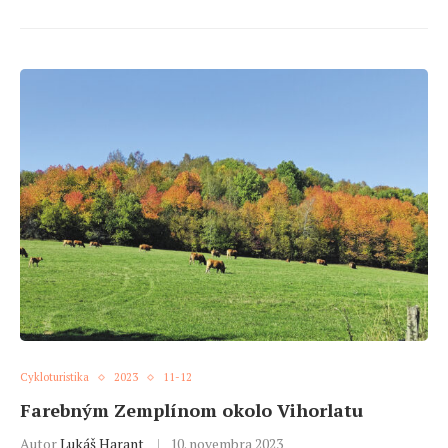
Cykloturistika
2023
11-12
Farebným Zemplínom okolo Vihorlatu
Autor
Lukáš Harant
10. novembra 2023