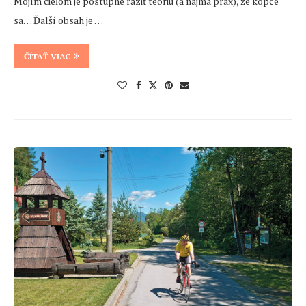
Mojím cieľom je postupne raziť teóriu (a najmä prax), že kopce
sa… Ďalší obsah je …
ČÍTAŤ VIAC