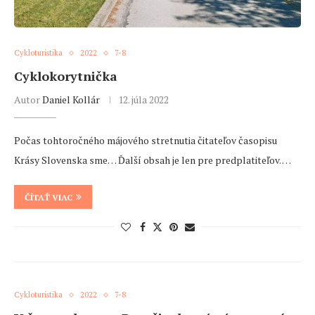
Cykloturistika
2022
7-8
Cyklokorytnička
Autor
Daniel Kollár
12. júla 2022
Počas tohtoročného májového stretnutia čitateľov časopisu
Krásy Slovenska sme… Ďalší obsah je len pre predplatiteľov. …
ČÍTAŤ VIAC
Cykloturistika
2022
7-8