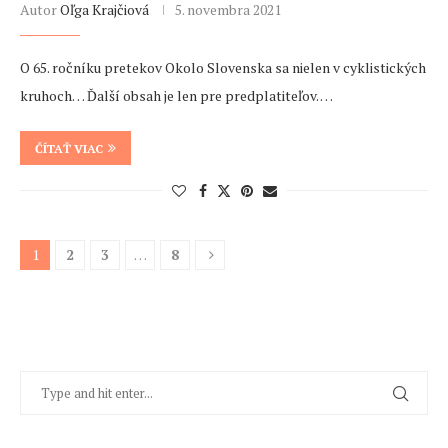
Autor
Oľga Krajčiová
5. novembra 2021
O 65. ročníku pretekov Okolo Slovenska sa nielen v cyklistických
kruhoch… Ďalší obsah je len pre predplatiteľov. …
ČÍTAŤ VIAC
1
2
3
…
8