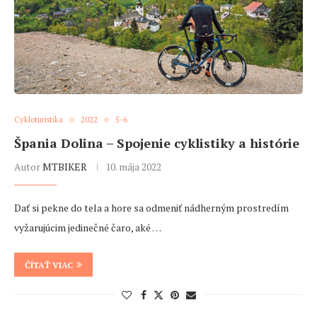
Cykloturistika
2022
5-6
Špania Dolina – Spojenie cyklistiky a histórie
Autor
MTBIKER
10. mája 2022
Dať si pekne do tela a hore sa odmeniť nádherným prostredím
vyžarujúcim jedinečné čaro, aké …
ČÍTAŤ VIAC