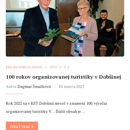
Klub slovenských turistov
2023
3-4
100 rokov organizovanej turistiky v Dobšinej
Autor
Dagmar Šmalková
10. marca 2023
Rok 2022 sa v KST Dobšiná niesol v znamení 100. výročia
organizovanej turistiky. V… Ďalší obsah je …
ČÍTAŤ VIAC