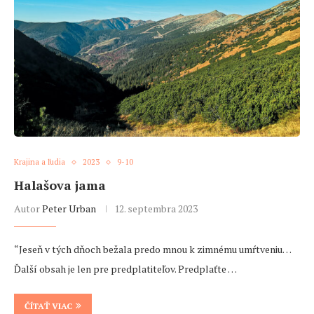
Krajina a ľudia
2023
9-10
Halašova jama
Autor
Peter Urban
12. septembra 2023
“Jeseň v tých dňoch bežala predo mnou k zimnému umŕtveniu…
Ďalší obsah je len pre predplatiteľov. Predplaťte …
ČÍTAŤ VIAC