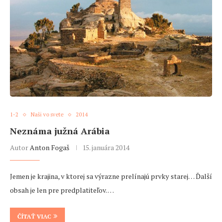
1-2
Naši vo svete
2014
Neznáma južná Arábia
Autor
Anton Fogaš
15. januára 2014
Jemen je krajina, v ktorej sa výrazne prelínajú prvky starej… Ďalší
obsah je len pre predplatiteľov. …
ČÍTAŤ VIAC