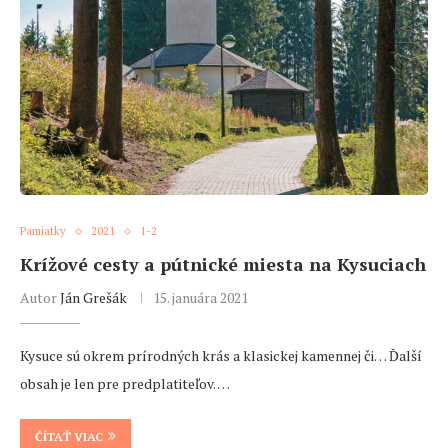
Pamiatky
2021
1-2
Krížové cesty a pútnické miesta na Kysuciach
Autor
Ján Grešák
15. januára 2021
Kysuce sú okrem prírodných krás a klasickej kamennej či… Ďalší
obsah je len pre predplatiteľov. …
ČÍTAŤ VIAC