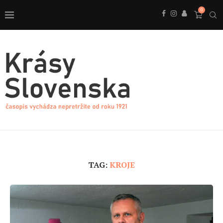
0
TAG:
KROJE