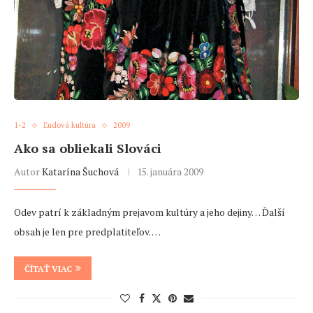
1-2
Ľudová kultúra
2009
Ako sa obliekali Slováci
Autor
Katarína Šuchová
15. januára 2009
Odev patrí k základným prejavom kultúry a jeho dejiny… Ďalší
obsah je len pre predplatiteľov. …
ČÍTAŤ VIAC