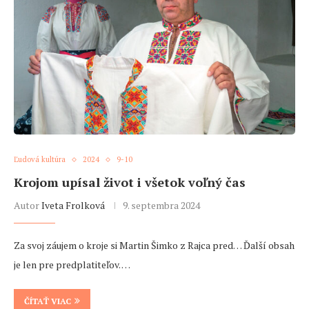
Ľudová kultúra
2024
9-10
Krojom upísal život i všetok voľný čas
Autor
Iveta Frolková
9. septembra 2024
Za svoj záujem o kroje si Martin Šimko z Rajca pred… Ďalší obsah
je len pre predplatiteľov. …
ČÍTAŤ VIAC