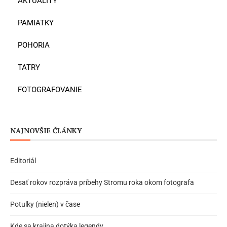
AKTUALITY
PAMIATKY
POHORIA
TATRY
FOTOGRAFOVANIE
NAJNOVŠIE ČLÁNKY
Editoriál
Desať rokov rozpráva príbehy Stromu roka okom fotografa
Potulky (nielen) v čase
Kde sa krajina dotýka legendy