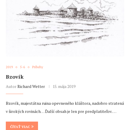
2019
5-6
Príbehy
Bzovík
Autor
Richard Wetter
15. mája 2019
Bzovík, majestátna ruina opevneného kláštora, nadobro stratená
v širokých rovinách… Ďalší obsah je len pre predplatiteľov. …
ČÍTAŤ VIAC