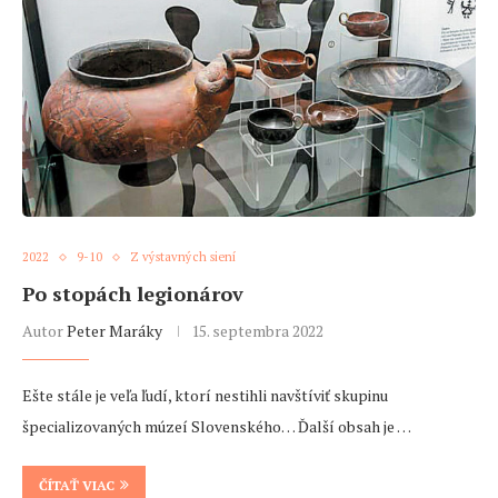
2022
9-10
Z výstavných siení
Po stopách legionárov
Autor
Peter Maráky
15. septembra 2022
Ešte stále je veľa ľudí, ktorí nestihli navštíviť skupinu
špecializovaných múzeí Slovenského… Ďalší obsah je …
ČÍTAŤ VIAC