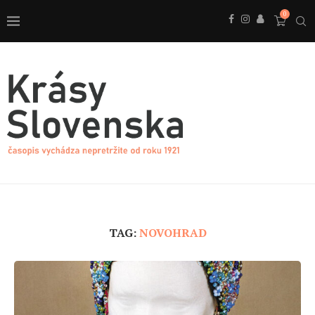
0
TAG:
NOVOHRAD