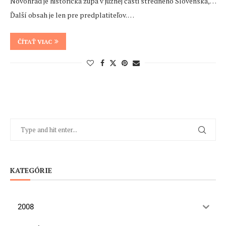
Novohrad je historická župa v južnej časti stredného Slovenska,…
Ďalší obsah je len pre predplatiteľov. …
ČÍTAŤ VIAC
KATEGÓRIE
2008