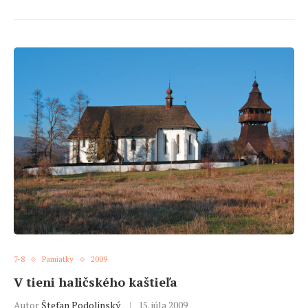
7-8
Pamiatky
2009
V tieni haličského kaštieľa
Autor
Štefan Podolinský
15. júla 2009