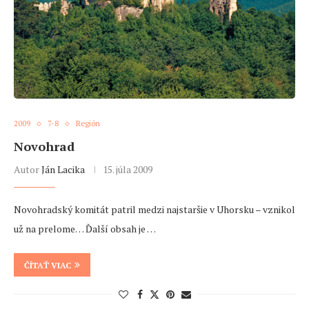
2009
7-8
Región
Novohrad
Autor
Ján Lacika
15. júla 2009
Novohradský komitát patril medzi najstaršie v Uhorsku – vznikol
už na prelome… Ďalší obsah je …
ČÍTAŤ VIAC