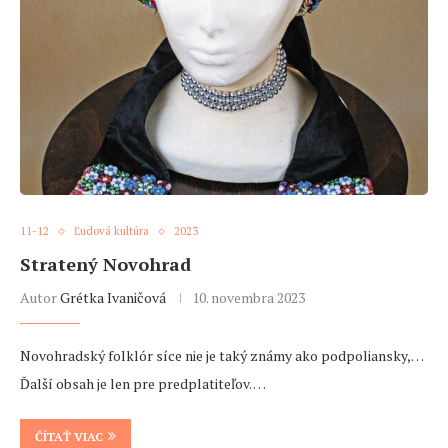
11-12
Ľudová kultúra
2023
Stratený Novohrad
Autor
Grétka Ivaničová
10. novembra 2023
Novohradský folklór síce nie je taký známy ako podpoliansky,…
Ďalší obsah je len pre predplatiteľov. …
ČÍTAŤ VIAC