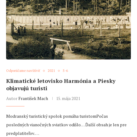
Odporúčame navštíviť
2021
5-6
Klimatické letovisko Harmónia a Piesky
objavujú turisti
Autor
František Mach
15. mája 2021
Modranský turistický spolok pomáha turistomPočas
posledných vianočných sviatkov odišlo… Ďalší obsah je len pre
predplatiteľov. …