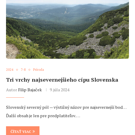
2024
7-8
Príroda
Tri vrchy najsevernejšieho cípu Slovenska
Autor
Filip Bajaček
9. júla 2024
Slovenský severný pól — výstižný názov pre najsevernejší bod…
Ďalší obsah je len pre predplatiteľov. …
ČÍTAŤ VIAC