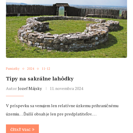
Pamiatky
2024
11-12
Tipy na sakrálne lahôdky
Autor
Jozef Májsky
11. novembra 2024
V príspevku sa venujem len relatívne úzkemu prihraničnému
územiu… Ďalší obsah je len pre predplatiteľov. …
ČÍTAŤ VIAC