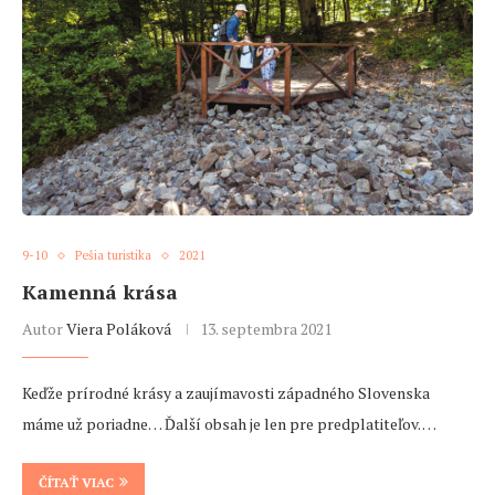
9-10
Pešia turistika
2021
Kamenná krása
Autor
Viera Poláková
13. septembra 2021
Keďže prírodné krásy a zaujímavosti západného Slovenska
máme už poriadne… Ďalší obsah je len pre predplatiteľov. …
ČÍTAŤ VIAC