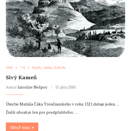
2005
7-8
Hrady, zámky, kaštiele
Sivý Kameň
Autor
Jaroslav Nešpor
15. júla 2005
Úmrtie Matúša Čáka Trenčianskeho v roku 1321 datuje jeden…
Ďalší obsah je len pre predplatiteľov. …
ČÍTAŤ VIAC