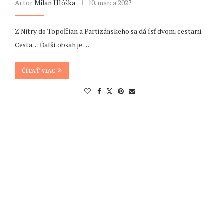
Autor
Milan Hlôška
10. marca 2023
Z Nitry do Topoľčian a Partizánskeho sa dá ísť dvomi cestami.
Cesta… Ďalší obsah je …
ČÍTAŤ VIAC