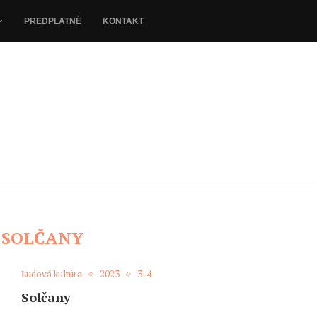
PREDPLATNÉ
KONTAKT
:
SOLČANY
Ľudová kultúra
2023
3-4
Solčany