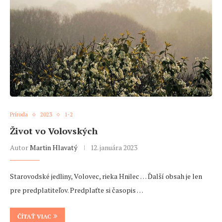
Príroda
2023
1-2
Život vo Volovských
Autor
Martin Hlavatý
12. januára 2023
Starovodské jedliny, Volovec, rieka Hnilec … Ďalší obsah je len
pre predplatiteľov. Predplaťte si časopis …
ČÍTAŤ VIAC