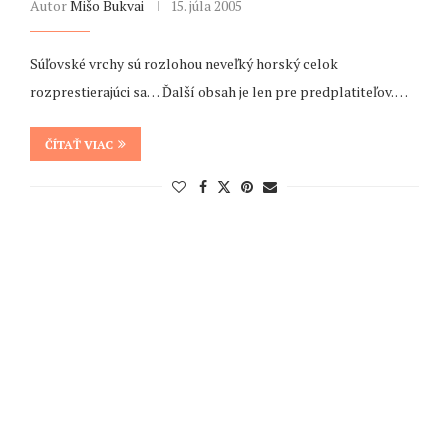
Autor
Mišo Bukvai
15. júla 2005
Súľovské vrchy sú rozlohou neveľký horský celok
rozprestierajúci sa… Ďalší obsah je len pre predplatiteľov. …
ČÍTAŤ VIAC