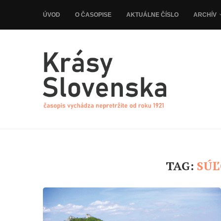
ÚVOD
O ČASOPISE
AKTUÁLNE ČÍSLO
ARCHÍV
TAG:
SÚĽ